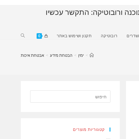
וכנה ורובוטיקה: התקשר עכשיו
Toggle
שדרים
רובוטיקה
תקנון ושימוש באתר
0
website
search
>
ימין
>
הבטחת מידע
>
אבטחת איכות
קטגוריות מוצרים