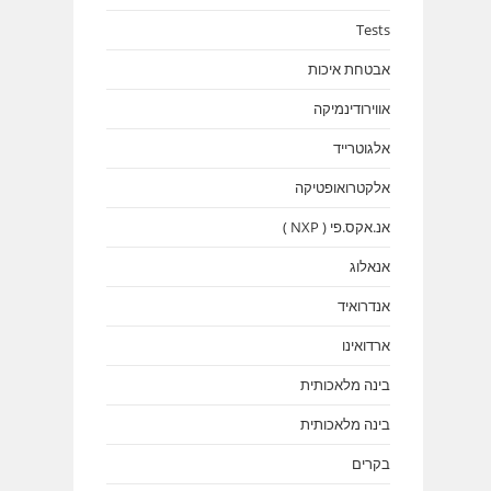
Tests
אבטחת איכות
אווירודינמיקה
אלגוטרייד
אלקטרואופטיקה
אנ.אקס.פי ( NXP )
אנאלוג
אנדרואיד
ארדואינו
בינה מלאכותית
בינה מלאכותית
בקרים