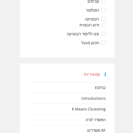
קורסים
רגטלטור
רובוטיקה
זרוע רובוטית
קיט ללימוד רובוטיקה
תכנון מעגל
קטגוריות
ESP32
Introductions
K Means Clustering
nמשדר לורה
RF משדרים