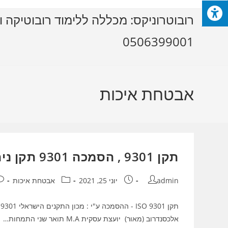
Ski
רובוטרוניקס: מכללה ללימוד רובוטיקה ו
t
conten
0506399001
אבטחת איכות
תקן 9301 , הסמכה 9301 תקן ניהול צי רכב
מחבר:
פורסם:
קטגוריה:
תג
admin
יוני 25, 2021
אבטחת איכות
אלכסנדרוב (מאור) יועצת עסקית M.A תואר שני התמחות…