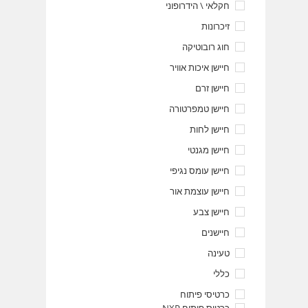
חקלאי \ הידרופוני
זיכרונות
חוג רובוטיקה
חיישן איכות אוויר
חיישן זרם
חיישן טמפרטורה
חיישן לחות
חיישן מגנטי
חיישן עומס נגיפי
חיישן עוצמת אור
חיישן צבע
חיישנים
טעינה
כללי
כרטיסי פיתוח