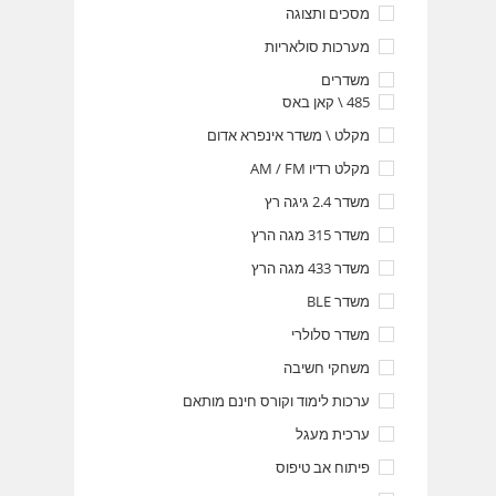
מסכים ותצוגה
מערכות סולאריות
משדרים
485 \ קאן באס
מקלט \ משדר אינפרא אדום
מקלט רדיו AM / FM
משדר 2.4 גיגה רץ
משדר 315 מגה הרץ
משדר 433 מגה הרץ
משדר BLE
משדר סלולרי
משחקי חשיבה
ערכות לימוד וקורס חינם מותאם
ערכית מעגל
פיתוח אב טיפוס