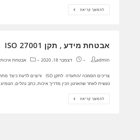
תקן
להמשך קריאה
9301
,
הסמכה
9301
תקן
ניהול
צי
אבטחת מידע , תקן 27001 ISO
רכב
מחבר:
פורסם:
קטגוריה:
admin
דצמבר 18, 2020
אבטחת איכות
נעשית לאחר שהארגון הכין מדריך איכות, כתב נהלים, הטמיע 
אבטחת
להמשך קריאה
מידע
,
תקן
27001
ISO