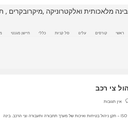
בינה מלאכותית ואלקטרוניקה ,מיקרובקרים , ת
ראשי
קורסים
עלינו
סל קניות
כללי
חיישן מגנטי
מ
ובות:
אין תגובות
תקן 9301 ISO - ההסמכה ע"י : מכון התקנים הישראלי ISO 9301 – תקן ניהול בטיחות ואיכות של מערך תחבורה ותעבורה וצי הרכב. בינה