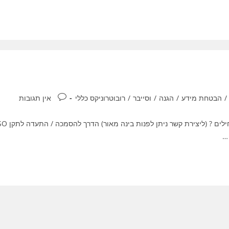
תגובות:
/
הבטחת מידע
/
הגנה
/
וסייבר
/
רובוטרוניקס כללי
אין תגובות
צריכים הסמכה /התעדה לתקן ISO ורוצים לדעת כיצד מתחילים ? (ליצירת קשר נית
…