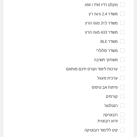
מקלט רדיו AM / FM
משדר 2.4 גיגה רץ
משדר 315 מגה הרץ
משדר 433 מגה הרץ
משדר BLE
משדר סלולרי
משחקי חשיבה
ערכות לימוד וקורס חינם מותאם
ערכית מעגל
פיתוח אב טיפוס
קורסים
רגטלטור
רובוטיקה
זרוע רובוטית
קיט ללימוד רובוטיקה