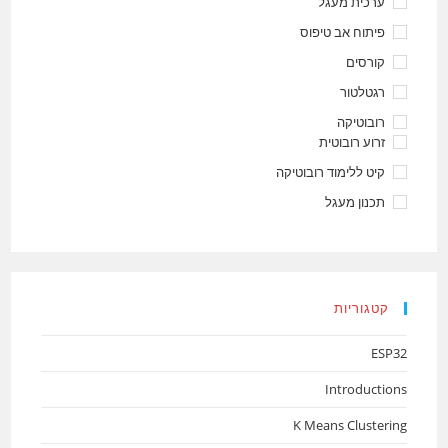
ערכית מעגל
פיתוח אב טיפוס
קורסים
רגטלטור
רובוטיקה
זרוע רובוטית
קיט ללימוד רובוטיקה
תכנון מעגל
קטגוריות
ESP32
Introductions
K Means Clustering