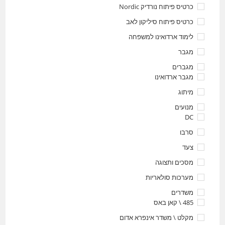
כרטיס פיתוח נורדיק Nordic
כרטיס פיתוח סיליקון לאב
לימוד ארדואינו למשפחה
מגבר
מגברים
מגבר ארדואינו
מיתוג
מנועים
DC
סרבו
צעד
מסכים ותצוגה
מערכות סולאריות
משדרים
485 \ קאן באס
מקלט \ משדר אינפרא אדום