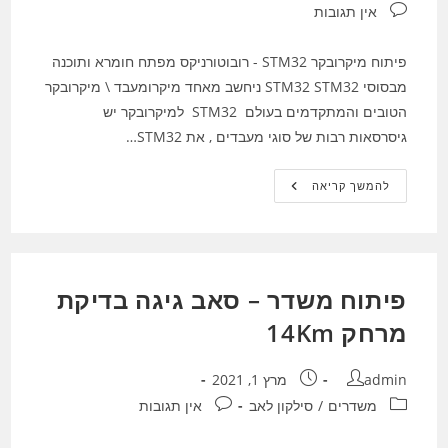
תגובות:
אין תגובות
פיתוח מיקרובקר STM32 - רובוטורניקס מפתח חומרא ותוכנה
מבסוסי STM32 STM32 ניחשב מאחד מיקרומעבד \ מיקרובקר
הטובים והמתקדמים בעולם STM32 למיקרובקר יש
גיסרסאות רבות של סוגי מעבדים , את STM32…
STM32
להמשך קריאה
\
פיתוח
תוכנה
ל
STM32
פיתוח משדר – סאב גיגה בדיקת
מרחק 14Km
מחבר:
פורסם:
admin
מרץ 1, 2021
קטגוריה:
תגובות:
משדרים
/
סילקון לאב
אין תגובות