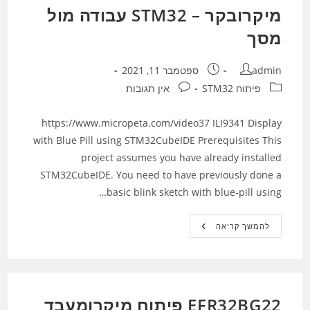
מיקרובקר – STM32 עבודה מול
מסך
מחבר:
פורסם:
admin
ספטמבר 11, 2021
קטגוריה:
תגובות:
פיתוח STM32
אין תגובות
https://www.micropeta.com/video37 ILI9341 Display
with Blue Pill using STM32CubeIDE Prerequisites This
project assumes you have already installed
STM32CubeIDE. You need to have previously done a
basic blink sketch with blue-pill using…
מיקרובקר
להמשך קריאה
–
STM32
עבודה
מול
מסך
EFR32BG22 פיתוח מיקרומעבד