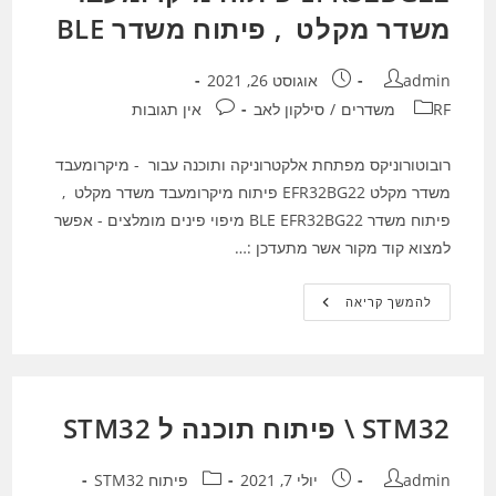
משדר מקלט , פיתוח משדר BLE
מחבר:
פורסם:
admin
אוגוסט 26, 2021
קטגוריה:
תגובות:
RF משדרים
/
סילקון לאב
אין תגובות
רובוטורוניקס מפתחת אלקטרוניקה ותוכנה עבור - מיקרומעבד
משדר מקלט EFR32BG22 פיתוח מיקרומעבד משדר מקלט ,
פיתוח משדר BLE EFR32BG22 מיפוי פינים מומלצים - אפשר
למצוא קוד מקור אשר מתעדכן :…
EFR32BG22
להמשך קריאה
פיתוח
מיקרומעבד
משדר
מקלט
,
פיתוח
משדר
STM32 \ פיתוח תוכנה ל STM32
BLE
מחבר:
פורסם:
קטגוריה:
admin
יולי 7, 2021
פיתוח STM32