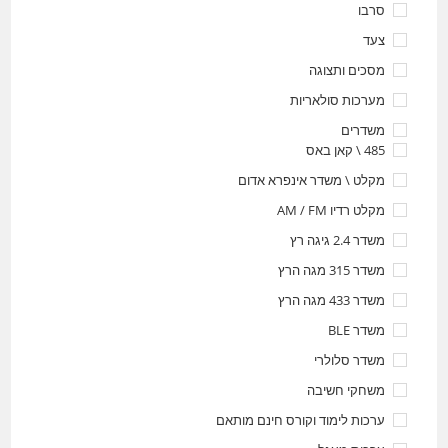
סרבו
צעד
מסכים ותצוגה
מערכות סולאריות
משדרים
485 \ קאן באס
מקלט \ משדר אינפרא אדום
מקלט רדיו AM / FM
משדר 2.4 גיגה רץ
משדר 315 מגה הרץ
משדר 433 מגה הרץ
משדר BLE
משדר סלולרי
משחקי חשיבה
ערכות לימוד וקורס חינם מותאם