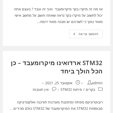
אז מה זה מיקרו בקר מיקרומעבד ואיך זה עובד ? בעצם אתה
יכול לחשוב על מיקרו-בקר נראה שאתה חושב על מחשב אישי
מאוד נמוך כי לשניהם יש מבנה מאוד דומה…
מיקרומעבד
להמשך קריאה
\
מיקרו
בקר
STM32 ארדואינו מיקרומעבד – כן
הכל הולך ביחד
מחבר:
פורסם:
admin
אוקטובר 25, 2021
קטגוריה:
תגובות:
בקרים
/
פיתוח STM32
אין תגובות
רובוטרוניקס מפתח ומתכננת מערכות תורכנה ואלקטרוניקה
מבוססות STM32 את המיקרומעבד של STM32 כולם מכירים ,