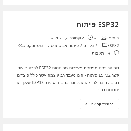
ארדואינו
ESP32 פיתוח
מחבר:
פורסם:
admin
אוקטובר 4, 2021
קטגוריה:
ESP32
/
בקרים
/
פיתוח אב טיפוס
/
רובוטרוניקס כללי
תגובות:
אין תגובות
רובוטרוניקס מפתחת מערכות מבוססות ESP32 לפרטים צור
קשר ESP32 פיתוח - הינו מעבד רב עוצמה אשר כולל פיצרים
רבים . חובה להדגיש שמדובר בחברה סינית ESP32 שלכך יש
יתרונות רבים…
ESP32
להמשך קריאה
פיתוח