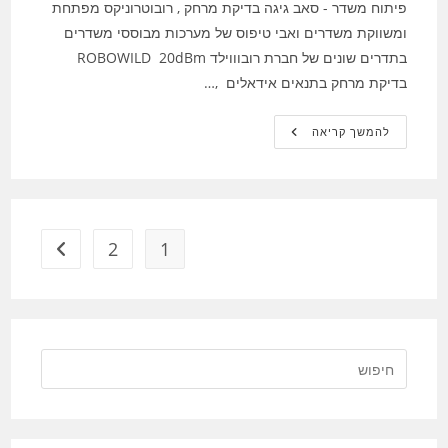
פיתוח משדר - סאב גיגה בדיקת מרחק , רובוטרוניקס מפתחת
ומשווקת משדרים ואבי טיפוס של מערכות מבוססי משדרים
בתדרים שונים של חברת רובוווילד ROBOWILD 20dBm
בדיקת מרחק בתנאים אידאלים ,…
פיתוח
להמשך קריאה
משדר
–
סאב
גיגה
בדיקת
מרחק
14Km
2
1
מעבר לעמ