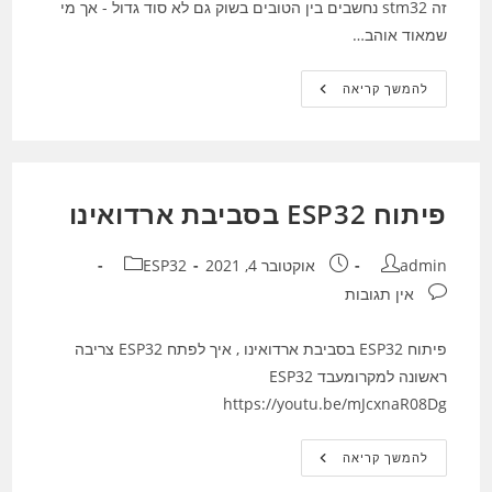
זה stm32 נחשבים בין הטובים בשוק גם לא סוד גדול - אך מי
שמאוד אוהב…
STM32
להמשך קריאה
ארדואינו
מיקרומעבד
–
כן
הכל
הולך
ביחד
פיתוח ESP32 בסביבת ארדואינו
מחבר:
פורסם:
קטגוריה:
admin
אוקטובר 4, 2021
ESP32
תגובות:
אין תגובות
פיתוח ESP32 בסביבת ארדואינו , איך לפתח ESP32 צריבה
ראשונה למקרומעבד ESP32
https://youtu.be/mJcxnaR08Dg
פיתוח
להמשך קריאה
ESP32
בסביבת