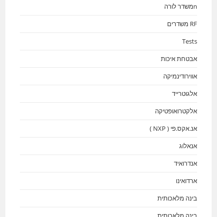
nמשדר לורה
RF משדרים
Tests
אבטחת איכות
אווירודינמיקה
אלגוטרייד
אלקטרואופטיקה
אנ.אקס.פי ( NXP )
אנאלוג
אנדרואיד
ארדואינו
בינה מלאכותית
בינה מלאכותית