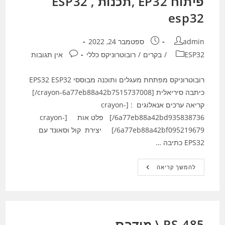
פיתוח EP32 ,תכנות ESP32 ,
esp32
מחבר:
פורסם:
admin
ספטמבר 24, 2022
קטגוריה:
תגובות:
ESP32
/
בקרים
/
רובוטרוניקס כללי
אין תגובות
רובוטרוניקס מפתחת מעגלים ותוכנה מבוססי EPS32 ESP32
כיתבה סיריאלית [crayon-6a77eb88a42b7515737008/]
קריאה ערכים אנאלוגים : [crayon-
6a77eb88a42bd935838736/] פלט אות [crayon-
6a77eb88a42bf095219679/] יצירת קול וסאונד עם
EPS32 כתיבה …
פיתוח
להמשך קריאה
EP32
,תכנות
ESP32
,
Esp32
RS-485 \ מודבס