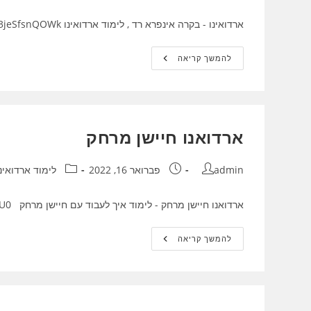
ארדואינו - בקרה אינפרא רד , לימוד ארדואינו https://youtu.be/3jeSfsnQOWk
ארדואינו
להמשך קריאה
–
בקרה
אינפרא
רד
ארדואנו חיישן מרחק
מחבר:
פורסם:
קטגוריה:
admin
פברואר 16, 2022
לימוד ארדואינו
ארדואנו חיישן מרחק - לימוד איך לעבוד עם חיישן מרחק https://youtu.be/Lx7KEaRLOU0
ארדואנו
להמשך קריאה
חיישן
מרחק