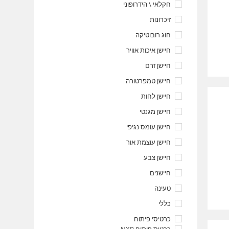
חקלאי \ הידרופוני
זיכרונות
חוג רובוטיקה
חיישן איכות אוויר
חיישן זרם
חיישן טמפרטורה
חיישן לחות
חיישן מגנטי
חיישן עומס נגיפי
חיישן עוצמת אור
חיישן צבע
חיישנים
טעינה
כללי
כרטיסי פיתוח