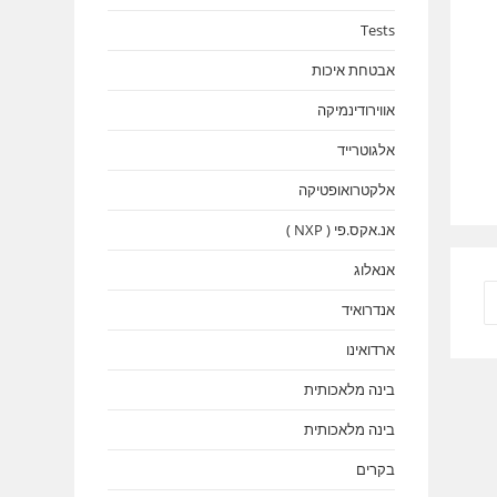
Tests
אבטחת איכות
אווירודינמיקה
אלגוטרייד
אלקטרואופטיקה
אנ.אקס.פי ( NXP )
אנאלוג
עבר לעמוד הבא
אנדרואיד
ארדואינו
בינה מלאכותית
בינה מלאכותית
בקרים