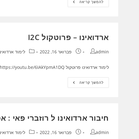
ארדואינו
להמשך קריאה
–
גירוסופ
MPU6050
ארדואינו – פרוטקול I2C
מחבר:
פורסם:
קטגוריה:
admin
פברואר 16, 2022
לימוד ארדואינו
לימוד ארדואינו פרוטקול I2C https://youtu.be/6IAkYpmA1DQ
ארדואינו
להמשך קריאה
–
פרוטקול
I2C
חיבור ארדואינו ל רוזברי פאי : אפשרו
מחבר:
פורסם:
קטגוריה:
admin
פברואר 16, 2022
לימוד ארדואינו