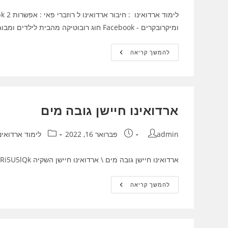
ומיקרובקרים - Facebook חוג רובוטיקה מהבית לילדים ומבוגרים
חיבור
להמשך קריאה
ארדואינו
ל
רוזברי
פאי
:
אפשרות
2
ארדואינו חיישן גובה מים
I2C
מחבר:
פורסם:
קטגוריה:
admin
פברואר 16, 2022
לימוד ארדואינו
ארדואינו חיישן גובה מים \ ארדואינו חיישן השקיה https://youtu.be/n7WRi5U5lQk
ארדואינו
להמשך קריאה
חיישן
גובה
מים