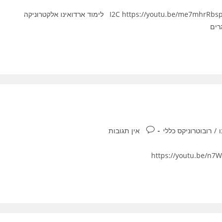
לימוד ארדואינו : חיבור ארדואינו ל רוזברי פאי : אפשרות 2 I2C https://youtu.be/me7mhrRbspk לימוד ארדואינו אלקטרוניקה
תגובות:
/
רובוטרוניקס כללי
אין תגובות