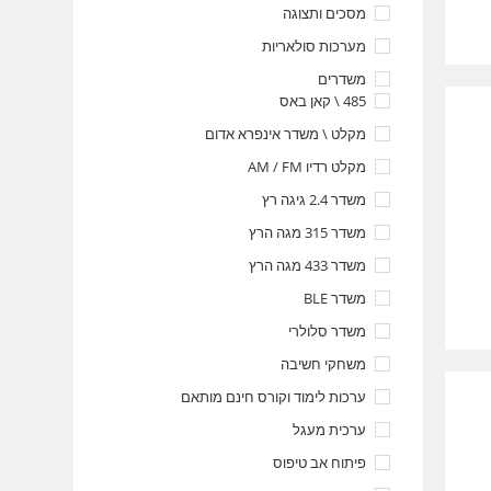
מסכים ותצוגה
מערכות סולאריות
משדרים
485 \ קאן באס
מקלט \ משדר אינפרא אדום
מקלט רדיו AM / FM
משדר 2.4 גיגה רץ
משדר 315 מגה הרץ
משדר 433 מגה הרץ
משדר BLE
משדר סלולרי
משחקי חשיבה
ערכות לימוד וקורס חינם מותאם
ערכית מעגל
פיתוח אב טיפוס