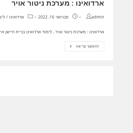
ארדואינו : מערכת ניטור אויר
מחבר:
פורסם:
קטגוריה:
admin
פברואר 16, 2022
ארדואינו
/
לימ
ארדואינו : מערכת ניטור אויר , לימוד ארדואינו בניית חיישן איכות אויר u.be/ZAFYBPJMd2M
ארדואינו
להמשך קריאה
:
מערכת
ניטור
אויר