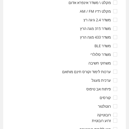
מקלט \ משדר אינפרא אדום
מקלט רדיו AM / FM
משדר 2.4 גיגה רץ
משדר 315 מגה הרץ
משדר 433 מגה הרץ
משדר BLE
משדר סלולרי
משחקי חשיבה
ערכות לימוד וקורס חינם מותאם
ערכית מעגל
פיתוח אב טיפוס
קורסים
רגטלטור
רובוטיקה
זרוע רובוטית