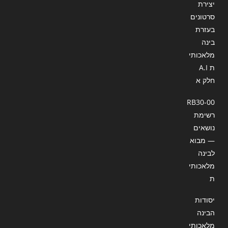
יצירת
סרטונים
בעזרת
בינה
מלאכותי
ת A.I
חלק א
RB30-00
רשימת
נושאים
— מבוא
לבינה
מלאכותי
ת
יסודות
הבינה
מלאכותי