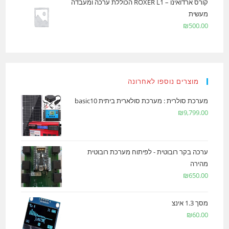
קורס ארדואינו – ROXER L1 הכוללת ערכה ומעבדה
מעשית
₪
500.00
מוצרים נוספו לאחרונה
מערכת סולרית : מערכת סולארית ביתית basic10
₪
9,799.00
ערכה בקר רובוטית - לפיתוח מערכת רובוטית
מהירה
₪
650.00
מסך 1.3 אינצ
₪
60.00