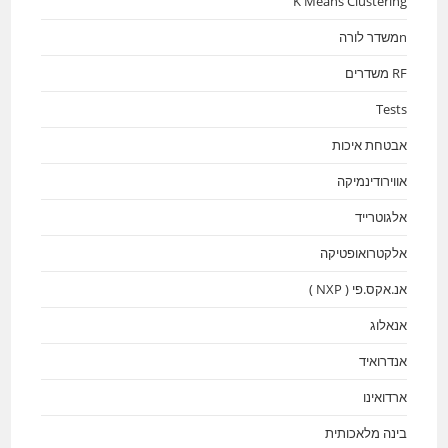
K Means Clustering
nמשדר לורה
RF משדרים
Tests
אבטחת איכות
אווירודינמיקה
אלגוטרייד
אלקטרואופטיקה
אנ.אקס.פי ( NXP )
אנאלוג
אנדרואיד
ארדואינו
בינה מלאכותית