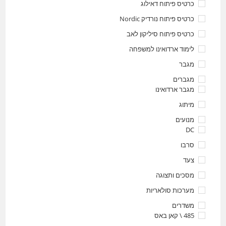
כרטיס פיתוח דאילוג
כרטיס פיתוח נורדיק Nordic
כרטיס פיתוח סיליקון לאב
לימוד ארדואינו למשפחה
מגבר
מגברים
מגבר ארדואינו
מיתוג
מנועים
DC
סרבו
צעד
מסכים ותצוגה
מערכות סולאריות
משדרים
485 \ קאן באס