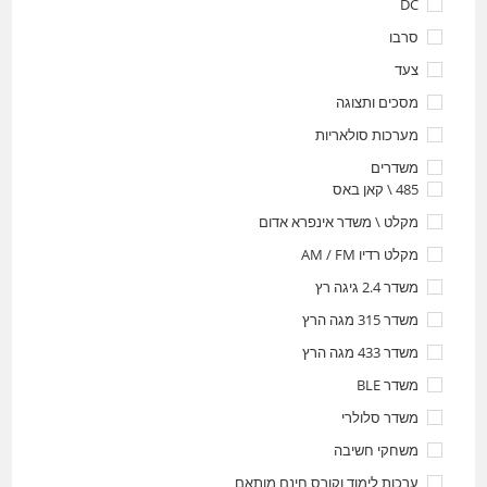
DC
סרבו
צעד
מסכים ותצוגה
מערכות סולאריות
משדרים
485 \ קאן באס
מקלט \ משדר אינפרא אדום
מקלט רדיו AM / FM
משדר 2.4 גיגה רץ
משדר 315 מגה הרץ
משדר 433 מגה הרץ
משדר BLE
משדר סלולרי
משחקי חשיבה
ערכות לימוד וקורס חינם מותאם