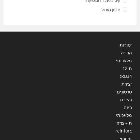
קיט ללימוד רובוטיקה
תכנון מעגל
יסודות
הבינה
מלאכותי
ת 12-
RB34:
יצירת
סרטונים
בעזרת
בינה
מלאכותי
ת – מזה
reinforc
ement