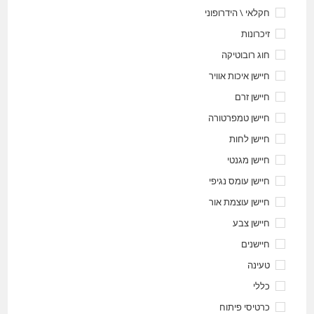
חקלאי \ הידרופוני
זיכרונות
חוג רובוטיקה
חיישן איכות אוויר
חיישן זרם
חיישן טמפרטורה
חיישן לחות
חיישן מגנטי
חיישן עומס נגיפי
חיישן עוצמת אור
חיישן צבע
חיישנים
טעינה
כללי
כרטיסי פיתוח