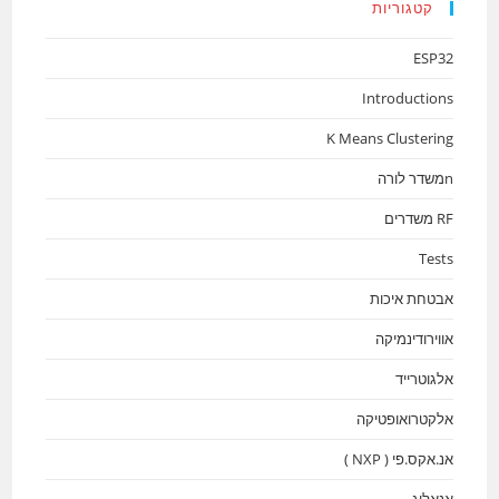
קטגוריות
ESP32
Introductions
K Means Clustering
nמשדר לורה
RF משדרים
Tests
אבטחת איכות
אווירודינמיקה
אלגוטרייד
אלקטרואופטיקה
אנ.אקס.פי ( NXP )