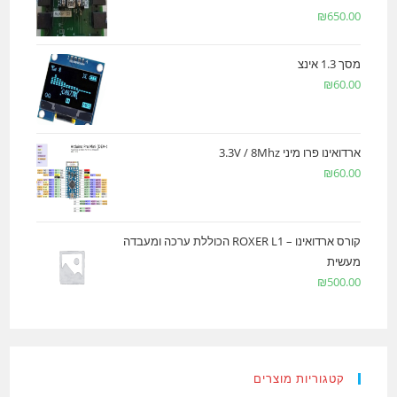
₪
650.00
מסך 1.3 אינצ
₪
60.00
ארדואינו פרו מיני 3.3V / 8Mhz
₪
60.00
קורס ארדואינו – ROXER L1 הכוללת ערכה ומעבדה
מעשית
₪
500.00
קטגוריות מוצרים