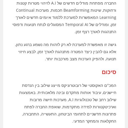
החברה מפתחת מודלים חדשים של A.I לזיהוי מטרות קטנות
ורחוקות, שיטות Beamforming חכמות, מערכות Continual
Learning המאפשרות למערכת ללמוד איומים חדשים לאורך
זמן, ומודלים של Temporal AI המסוגלים לנתח תנועות ודפוסי
התנהגות לאורך רצף זמן.
גישה זו מאפשרת למערכת לא רק לזהות מה נשמע ברגע נתון,
אלא גם להבין כיצד המטרה מתנהגת לאורך זמן, לבצע חיזוי
תנועה, ולהפיק הערכות מצב מורכבות יותר.
סיכום
המכ"ם האקוסטי של רובוטרוניקס מייצג שילוב בין הנדסת
חיישנים, עיבוד אותות מתקדם ובינה מלאכותית. באמצעות
שילוב רחב של טכנולוגיות A.I, מערכות חישה מרובות
וארכיטקטורות למידה מתקדמות, שואפת החברה לפתח
פתרונות חדשניים לתחומי הביטחון, התעשייה, התחבורה,
החקלאות והמחקר המדעי.