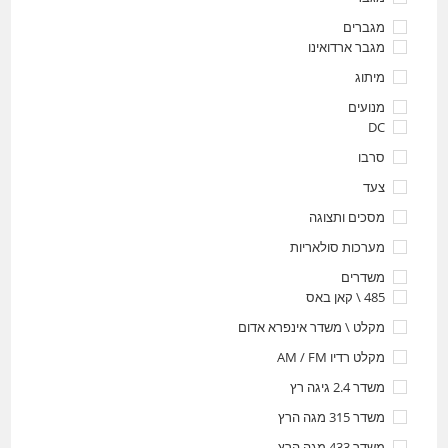
מגברים
מגבר ארדואינו
מיתוג
מנועים
DC
סרבו
צעד
מסכים ותצוגה
מערכות סולאריות
משדרים
485 \ קאן באס
מקלט \ משדר אינפרא אדום
מקלט רדיו AM / FM
משדר 2.4 גיגה רץ
משדר 315 מגה הרץ
משדר 433 מגה הרץ