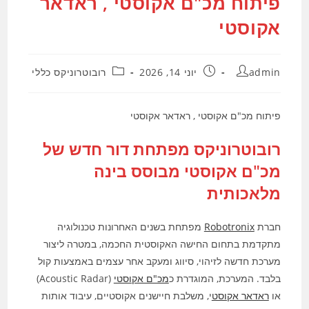
פיתוח מכ"ם אקוסטי , ראדאר
אקוסטי
מחבר:
פורסם:
קטגוריה:
admin
יוני 14, 2026
רובוטרוניקס כללי
פיתוח מכ"ם אקוסטי , ראדאר אקוסטי
רובוטרוניקס מפתחת דור חדש של
מכ"ם אקוסטי מבוסס בינה
מלאכותית
חברת
Robotronix
מפתחת בשנים האחרונות טכנולוגיה
מתקדמת בתחום החישה האקוסטית החכמה, במטרה ליצור
מערכת חדשה לזיהוי, סיווג ומעקב אחר עצמים באמצעות קול
בלבד. המערכת, המוגדרת כ
מכ"ם אקוסטי
(Acoustic Radar)
או
ראדאר אקוסט
י, משלבת חיישנים אקוסטיים, עיבוד אותות