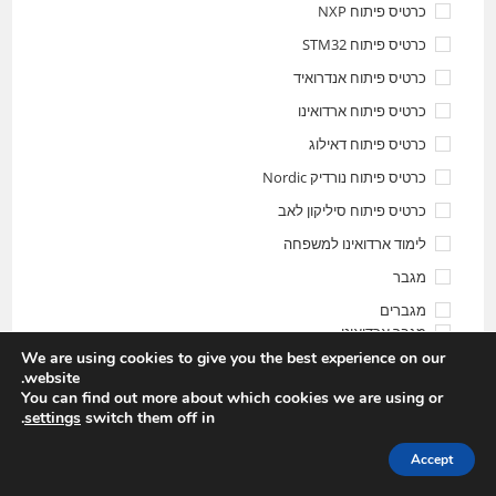
כרטיס פיתוח NXP
כרטיס פיתוח STM32
כרטיס פיתוח אנדרואיד
כרטיס פיתוח ארדואינו
כרטיס פיתוח דאילוג
כרטיס פיתוח נורדיק Nordic
כרטיס פיתוח סיליקון לאב
לימוד ארדואינו למשפחה
מגבר
מגברים
מגבר ארדואינו
We are using cookies to give you the best experience on our
מיתוג
website.
You can find out more about which cookies we are using or
מנועים
.
settings
switch them off in
DC
סרבו
Accept
צעד