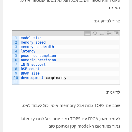
TOPS הוא מספר חשוב, אבל הוא לא מספר שמספר את כל
האמת.
צריך לבדוק גם:
1
model 
size
2
memory 
speed
3
memory 
bandwidth
4
latency
5
power 
consumption
6
numeric 
precision
7
INT8 
support
8
DSP 
count
9
BRAM 
size
10
development 
complexity
11
לדוגמה:
שבב עם TOPS גבוה אבל memory איטי יכול לעבוד לאט.
לעומת זאת, FPGA עם TOPS נמוך יותר יכול לתת latency
נמוך מאוד אם ה-model קטן ומתוכנן טוב.