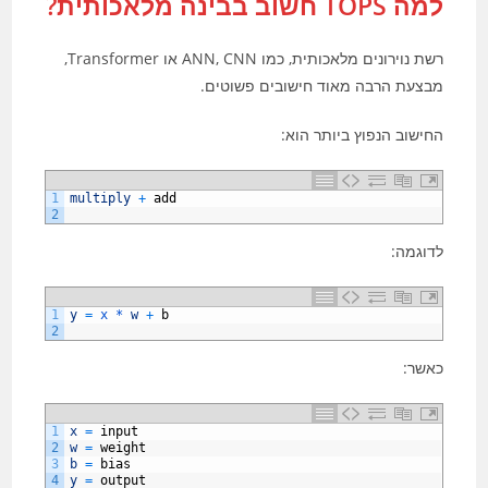
למה TOPS חשוב בבינה מלאכותית?
רשת נוירונים מלאכותית, כמו ANN, CNN או Transformer,
מבצעת הרבה מאוד חישובים פשוטים.
החישוב הנפוץ ביותר הוא:
1
multiply
+
add
2
לדוגמה:
1
y
=
x *
w
+
b
2
כאשר:
1
x
=
input
2
w
=
weight
3
b
=
bias
4
y
=
output