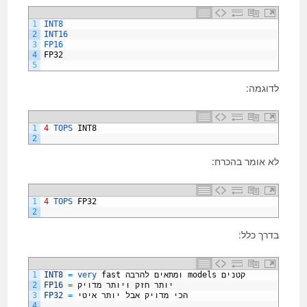
1
INT8
2
INT16
3
FP16
4
FP32
5
לדוגמה:
1
4
TOPS 
INT8
2
לא אומר בהכרח:
1
4
TOPS 
FP32
2
בדרך כלל:
קטנים
models
ומתאים
להרבה
fast
very 
=
INT8
1
יותר
חזק
ויותר
מדויק
=
FP16
2
הכי
מדויק
אבל
יותר
איטי
=
FP32
3
4