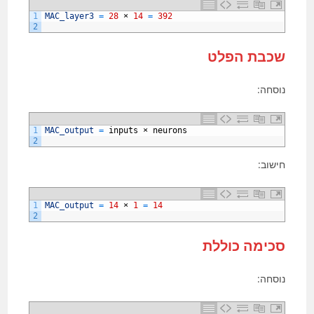
1
MAC_layer3
=
28
×
14
=
392
2
שכבת הפלט
נוסחה:
1
MAC_output
=
inputs
×
neurons
2
חישוב:
1
MAC_output
=
14
×
1
=
14
2
סכימה כוללת
נוסחה: