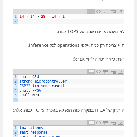
1
14
→
14
→
28
→
14
→
1
2
לא באמת צריכה שבב של TOPS גבוה.
היא צריכה רק כמה אלפי operations לכל inference.
רשת כזאת יכולה לרוץ גם על:
1
small 
CPU
2
strong 
microcontroller
3
ESP32
(
in
some 
cases
)
4
small 
FPGA
5
small 
NPU
6
היתרון של FPGA במקרה כזה הוא לא בהכרח TOPS גבוה, אלא:
1
low 
latency
2
fast 
response