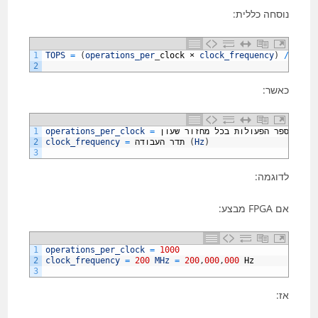
נוסחה כללית:
1
TOPS
=
(
operations_per
_
clock
×
clock_frequency
)
/
1
,
00
2
כאשר:
מספר
הפעולות
בכל
מחזור
שעון
=
operations_per_clock
1
)
Hz
(
תדר
העבודה
=
clock_frequency
2
3
לדוגמה:
אם FPGA מבצע:
1
operations_per_clock
=
1000
2
clock_frequency
=
200
MHz
=
200
,
000
,
000
Hz
3
אז: