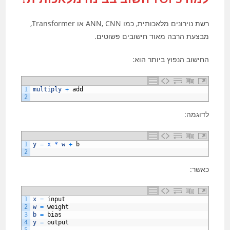
רשת נוירונים מלאכותית, כמו ANN, CNN או Transformer,
מבצעת הרבה מאוד חישובים פשוטים.
החישוב הנפוץ ביותר הוא:
1
multiply
+
add
2
לדוגמה:
1
y
=
x *
w
+
b
2
כאשר:
1
x
=
input
2
w
=
weight
3
b
=
bias
4
y
=
output