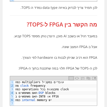
לכן תמיד צריך לבדוק באיזה data type נמדד ה-TOPS.
מה הקשר בין FPGA ל-TOPS?
במעבד רגיל או בשבב AI מוכן, היצרן נותן מספר TOPS קבוע.
אבל ב-FPGA המצב שונה.
FPGA הוא רכיב שניתן לבנות בו hardware לפי הצורך.
לכן ה-TOPS של FPGA תלוי במה שתכננת בתוך ה-FPGA:
עובדים
במקביל
multipliers
כמה
1
frequency
clock 
מה
2
clock
מתבצעות
בכל
operations
כמה
3
blocks
DSP 
-
האם
משתמשים
ב
4
FP16
או
INT8
-
האם
משתמשים
ב
5
יש
memory
internal 
כמה
6
7