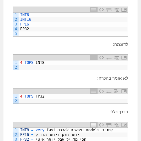
1
INT8
2
INT16
3
FP16
4
FP32
5
לדוגמה:
1
4
TOPS 
INT8
2
לא אומר בהכרח:
1
4
TOPS 
FP32
2
בדרך כלל:
קטנים
models
ומתאים
להרבה
fast
very 
=
INT8
1
יותר
חזק
ויותר
מדויק
=
FP16
2
הכי
מדויק
אבל
יותר
איטי
=
FP32
3