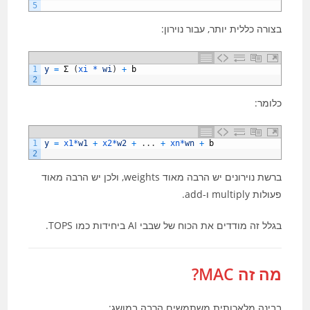
5
בצורה כללית יותר, עבור נוירון:
1
y
=
Σ
(
xi *
wi
)
+
b
2
כלומר:
1
y
=
x1*
w1
+
x2*
w2
+
.
.
.
+
xn*
wn
+
b
2
ברשת נוירונים יש הרבה מאוד weights, ולכן יש הרבה מאוד
פעולות multiply ו-add.
בגלל זה מודדים את הכוח של שבבי AI ביחידות כמו TOPS.
מה זה MAC?
בבינה מלאכותית משתמשים הרבה במושג: