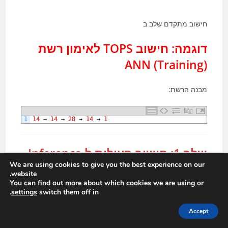
חישוב מתקדם שלב ב
דוגמה: חישוב TOPS לאימון רשת
ANN (Training)
מבנה הרשת:
1
14
→
14
→
28
→
14
→
1
שלב 1: חישוב פעולות ל-Inference
We are using cookies to give you the best experience on our
website.
כמו קודם:
You can find out more about which cookies we are using or
.
settings
switch them off in
1
≈
2
,
000
operations 
per 
inference
Accept