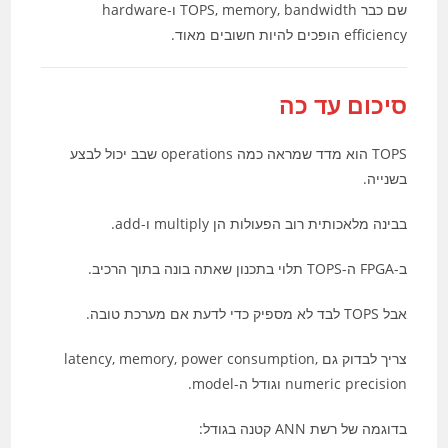
שם כבר TOPS, memory, bandwidth ו-hardware
efficiency הופכים להיות חשובים מאוד.
סיכום עד כה
TOPS הוא מדד שמראה כמה operations שבב יכול לבצע
בשנייה.
בבינה מלאכותית רוב הפעולות הן multiply ו-add.
ב-FPGA ה-TOPS תלוי בתכנון שאתה בונה בתוך הרכיב.
אבל TOPS לבד לא מספיק כדי לדעת אם מערכת טובה.
צריך לבדוק גם latency, memory, power consumption,
numeric precision וגודל ה-model.
בדוגמה של רשת ANN קטנה בגודל: