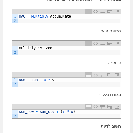
1
MAC
=
Multiply 
Accumulate
2
הכוונה היא:
add
ואז
multiply
1
2
לדוגמה:
1
sum
=
sum
+
x *
w
2
בצורה כללית:
1
sum_new
=
sum_old
+
(
x *
w
)
2
חשוב לדעת: