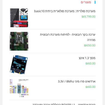
מוצרים
מערכת סולרית : מערכת סולארית ביתית basic10
₪
9,799.00
ערכה בקר רובוטית - לפיתוח מערכת רובוטית
מהירה
₪
650.00
מסך 1.3 אינצ
₪
60.00
ארדואינו פרו מיני 3.3V / 8Mhz
₪
60.00
קורס ארדואינו – ROXER L1 הכוללת ערכה ומעבדה