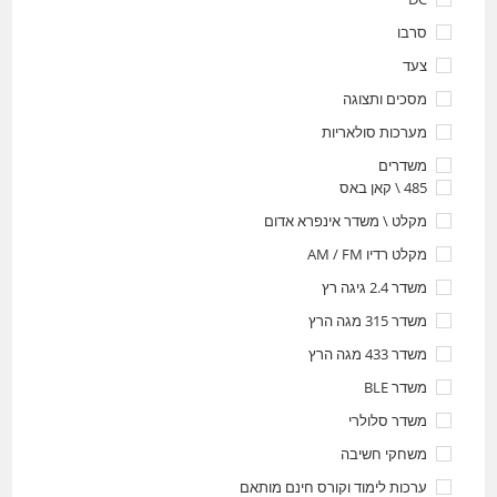
סרבו
צעד
מסכים ותצוגה
מערכות סולאריות
משדרים
485 \ קאן באס
מקלט \ משדר אינפרא אדום
מקלט רדיו AM / FM
משדר 2.4 גיגה רץ
משדר 315 מגה הרץ
משדר 433 מגה הרץ
משדר BLE
משדר סלולרי
משחקי חשיבה
ערכות לימוד וקורס חינם מותאם