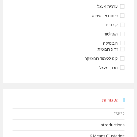
ערכית מעגל
פיתוח אב טיפוס
קורסים
רגטלטור
רובוטיקה
זרוע רובוטית
קיט ללימוד רובוטיקה
תכנון מעגל
קטגוריות
ESP32
Introductions
K Means Clustering