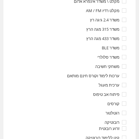
מקלט \ משדר אינפרא אדום
מקלט רדיו AM / FM
משדר 2.4 גיגה רץ
משדר 315 מגה הרץ
משדר 433 מגה הרץ
משדר BLE
משדר סלולרי
משחקי חשיבה
ערכות לימוד וקורס חינם מותאם
ערכית מעגל
פיתוח אב טיפוס
קורסים
רגטלטור
רובוטיקה
זרוע רובוטית
קיט ללימוד רובוטיקה