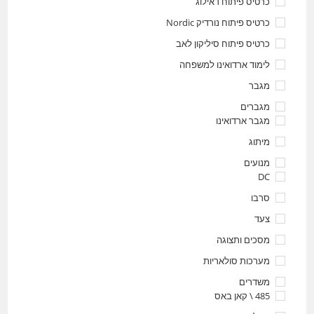
כרטיס פיתוח דאילוג
כרטיס פיתוח נורדיק Nordic
כרטיס פיתוח סיליקון לאב
לימוד ארדואינו למשפחה
מגבר
מגברים
מגבר ארדואינו
מיתוג
מנועים
DC
סרבו
צעד
מסכים ותצוגה
מערכות סולאריות
משדרים
485 \ קאן באס