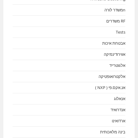
nמשדר לורה
RF משדרים
Tests
אבטחת איכות
אווירודינמיקה
אלגוטרייד
אלקטרואופטיקה
אנ.אקס.פי ( NXP )
אנאלוג
אנדרואיד
ארדואינו
בינה מלאכותית