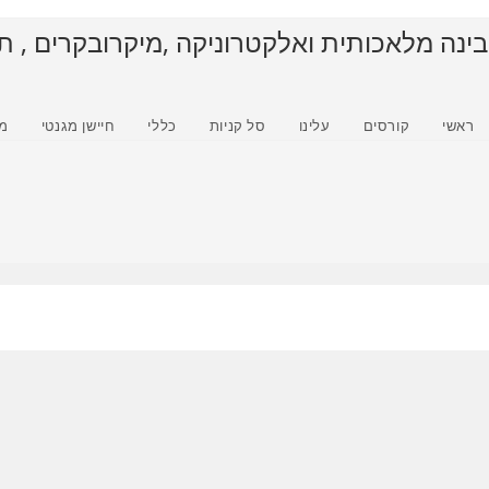
בינה מלאכותית ואלקטרוניקה ,מיקרובקרים , ת
ראשי
קורסים
עלינו
סל קניות
כללי
חיישן מגנטי
מ