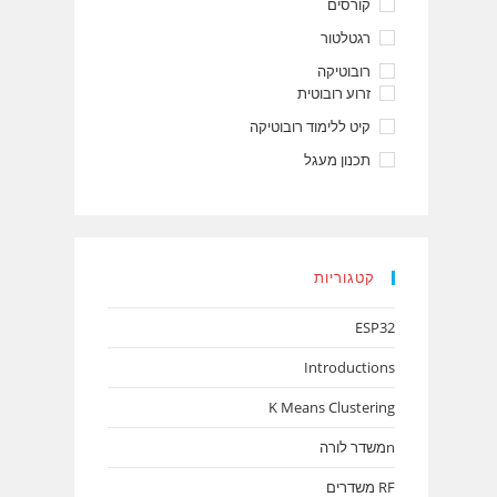
קורסים
רגטלטור
רובוטיקה
זרוע רובוטית
קיט ללימוד רובוטיקה
תכנון מעגל
קטגוריות
ESP32
Introductions
K Means Clustering
nמשדר לורה
RF משדרים