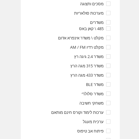
מסכים ותצוגה
מערכות סולאריות
משדרים
485 \ קאן באס
מקלט \ משדר אינפרא אדום
מקלט רדיו AM / FM
משדר 2.4 גיגה רץ
משדר 315 מגה הרץ
משדר 433 מגה הרץ
משדר BLE
משדר סלולרי
משחקי חשיבה
ערכות לימוד וקורס חינם מותאם
ערכית מעגל
פיתוח אב טיפוס