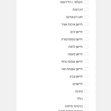
חקלאי \ הידרופוני
זיכרונות
חוג רובוטיקה
חיישן איכות אוויר
חיישן זרם
חיישן טמפרטורה
חיישן לחות
חיישן מגנטי
חיישן עומס נגיפי
חיישן עוצמת אור
חיישן צבע
חיישנים
טעינה
כללי
כרטיסי פיתוח